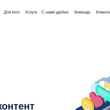
Для кого
Услуги
С нами удобно
Команда
Клиент
м
контент