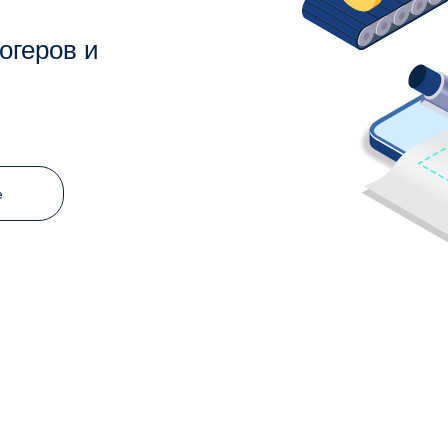
огеров и
е