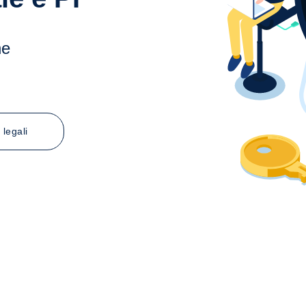
he
 legali