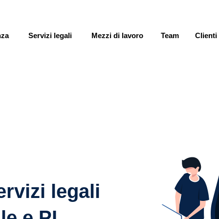
nza
Servizi legali
Mezzi di lavoro
Team
Clienti
rvizi legali
le e PI