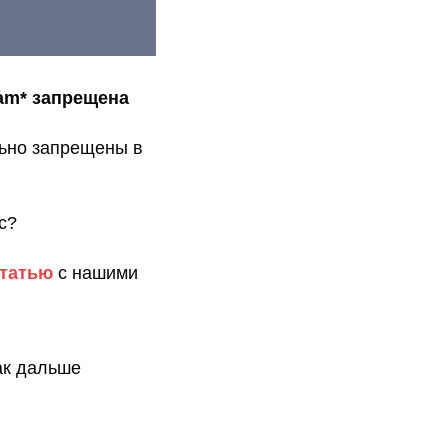
ram* запрещена
льно запрещены в
с?
татью
с нашими
ак дальше