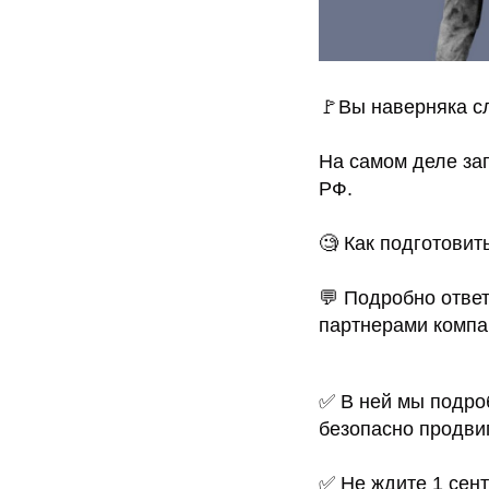
🚩Вы наверняка с
На самом деле за
РФ.
🧐 Как
подготовить
💬 Подробно отве
партнерами компа
✅ В ней мы подроб
безопасно продвиг
✅ Не ждите 1 сент